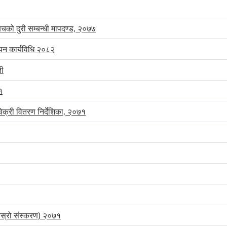
बिचको दुरी सम्बन्धी मापदण्ड, २०७७
यन कार्यविधि २०८२
ती
१
्री वितरण निर्देशिका, २०७१
तेस्रो संस्करण) २०७१